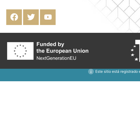
CCAA VFT/GR/07017.
09:30 A
Este sitio está registrado