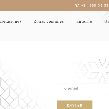
+34 659 09 35
abitaciones
Zonas comunes
Entorno
Ga
RANADA, MOTRIL
RECIBE NUESTRAS 
Suscríbete a nuestra ne
rald Brenan, 13 Motril
para recibir ofertas exc
Reservas. 659093527
s@villa-Granada.com
 De Atención: