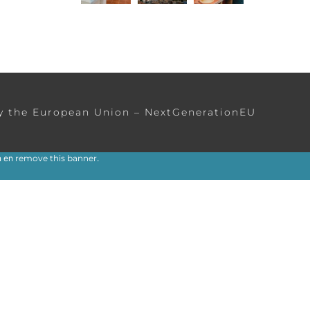
Aviso Legal
Política de Cookies
Política de Privacidad
y the European Union – NextGenerationEU
n en
remove this banner
.