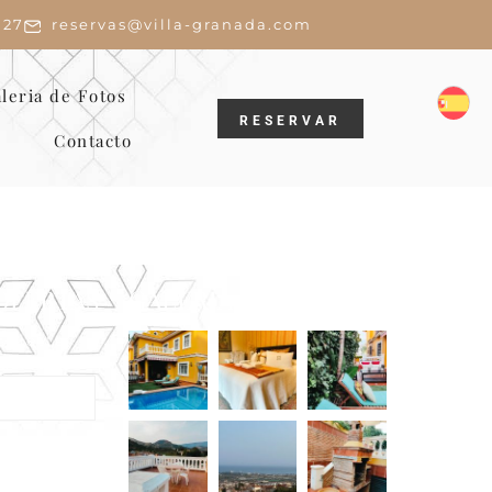
 27
reservas@villa-granada.com
leria de Fotos
RESERVAR
Contacto
OFERTAS
GALERÍA
wsletter
lusivas