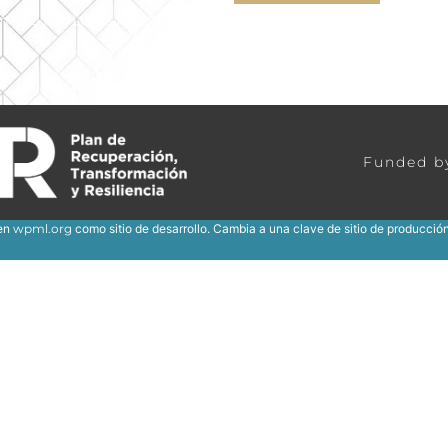
m - 20 Pm Lunes A Domingo
Funded b
 en
wpml.org
como sitio de desarrollo. Cambia a una clave de sitio de producció