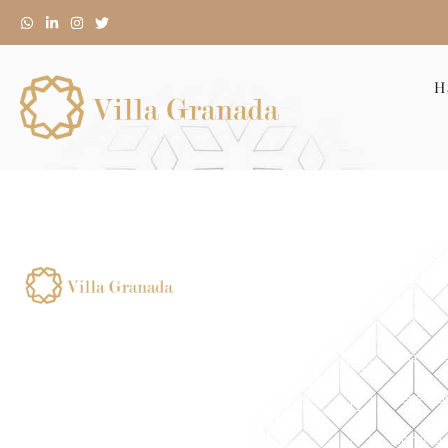
H
VILLA G
Calle Ge
Numero de registro de alquiler
corta duracion:
Info Y 
ESFCTU00001802400010481900000
00000000000VFT/GR/070170, Finca
Reserva
Urbana Completa
para uso turístico de corta
Horario
duración con número de licencia