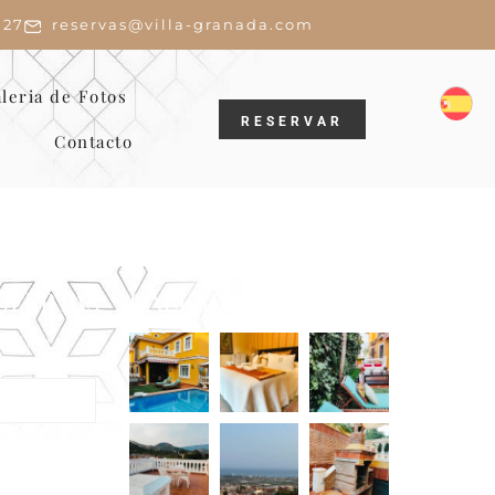
 27
reservas@villa-granada.com
leria de Fotos
RESERVAR
Contacto
OFERTAS
GALERÍA
wsletter
lusivas