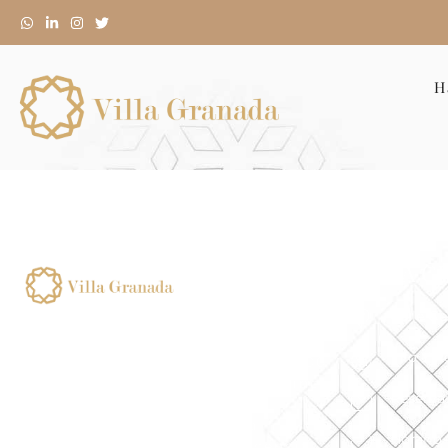
H
VILLA G
Calle Ge
Numero de registro de alquiler
corta duracion:
Info Y 
ESFCTU00001802400010481900000
00000000000VFT/GR/070170, Finca
Reserva
Urbana Completa
para uso turístico de corta
Horario
duración con número de licencia