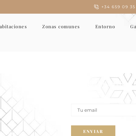
+34 659 09 35
abitaciones
Zonas comunes
Entorno
Ga
RANADA, MOTRIL
RECIBE NUESTRAS 
Suscríbete a nuestra ne
rald Brenan, 13 Motril
para recibir ofertas exc
Reservas. 659093527
s@villa-Granada.com
 De Atención: