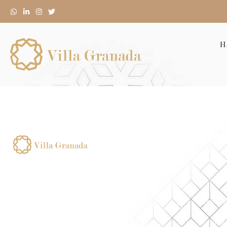
H
VILLA G
Calle Ge
Numero de registro de alquiler
corta duracion:
Info Y 
ESFCTU00001802400010481900000
00000000000VFT/GR/070170, Finca
Reserva
Urbana Completa
para uso turístico de corta
Horario
duración con número de licencia