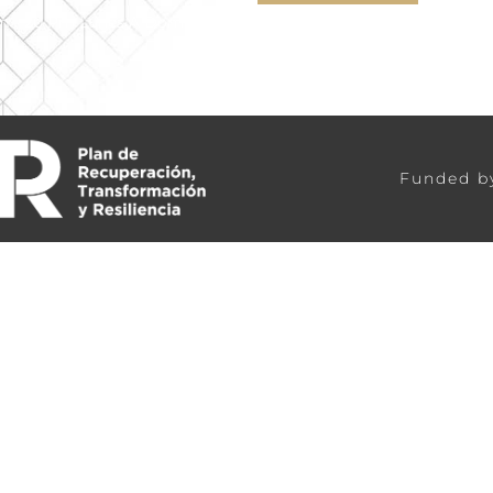
m - 20 Pm Lunes A Domingo
Funded b