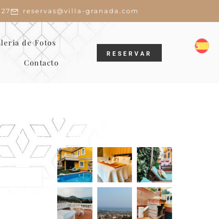
 27
reservas@villa-granada.com
leria de Fotos
RESERVAR
Contacto
OFERTAS
GALERÍA
wsletter
lusivas