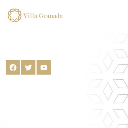
Numero de registro de alquiler corta
duracion:
ESFCTU00001802400010481900000000000000
00VFT/GR/070170, Finca Urbana Completa
para uso turístico de corta duración con
número de licencia CCAA VFT/GR/07017.
VILLA GRANADA, MOTRIL
Calle Gerald Brenan, 13 Motril
Info Y Reservas. 659093527
Reservas@villa-Granada.com