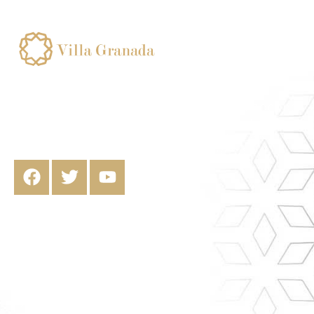
Numero de registro de alquiler corta
duracion:
ESFCTU00001802400010481900000000000000
00VFT/GR/070170, Finca Urbana Completa
para uso turístico de corta duración con
número de licencia CCAA VFT/GR/07017.
VILLA GRANADA, MOTRIL
Calle Gerald Brenan, 13 Motril
Info Y Reservas. 659093527
Reservas@villa-Granada.com