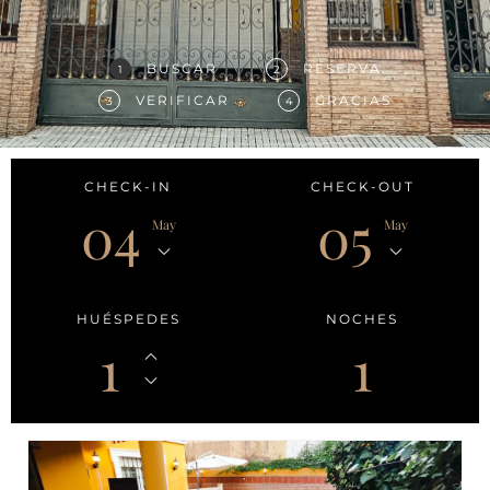
BUSCAR
RESERVA
1
2
VERIFICAR
GRACIAS
3
4
CHECK-IN
CHECK-OUT
04
05
May
May
HUÉSPEDES
NOCHES
1
1